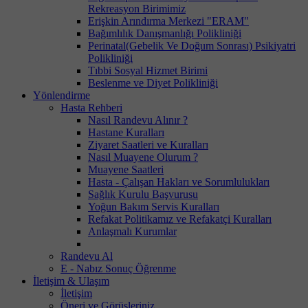
Rekreasyon Birimimiz
Erişkin Arındırma Merkezi "ERAM"
Bağımlılık Danışmanlığı Polikliniği
Perinatal(Gebelik Ve Doğum Sonrası) Psikiyatri
Polikliniği
Tıbbi Sosyal Hizmet Birimi
Beslenme ve Diyet Polikliniği
Yönlendirme
Hasta Rehberi
Nasıl Randevu Alınır ?
Hastane Kuralları
Ziyaret Saatleri ve Kuralları
Nasıl Muayene Olurum ?
Muayene Saatleri
Hasta - Çalışan Hakları ve Sorumlulukları
Sağlık Kurulu Başvurusu
Yoğun Bakım Servis Kuralları
Refakat Politikamız ve Refakatçi Kuralları
Anlaşmalı Kurumlar
Randevu Al
E - Nabız Sonuç Öğrenme
İletişim & Ulaşım
İletişim
Öneri ve Görüşleriniz