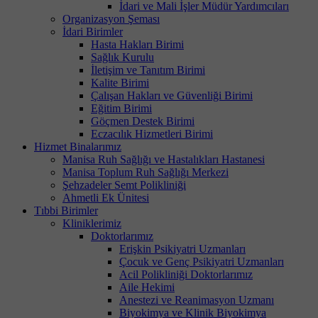
İdari ve Mali İşler Müdür Yardımcıları
Organizasyon Şeması
İdari Birimler
Hasta Hakları Birimi
Sağlık Kurulu
İletişim ve Tanıtım Birimi
Kalite Birimi
Çalışan Hakları ve Güvenliği Birimi
Eğitim Birimi
Göçmen Destek Birimi
Eczacılık Hizmetleri Birimi
Hizmet Binalarımız
Manisa Ruh Sağlığı ve Hastalıkları Hastanesi
Manisa Toplum Ruh Sağlığı Merkezi
Şehzadeler Semt Polikliniği
Ahmetli Ek Ünitesi
Tıbbi Birimler
Kliniklerimiz
Doktorlarımız
Erişkin Psikiyatri Uzmanları
Çocuk ve Genç Psikiyatri Uzmanları
Acil Polikliniği Doktorlarımız
Aile Hekimi
Anestezi ve Reanimasyon Uzmanı
Biyokimya ve Klinik Biyokimya