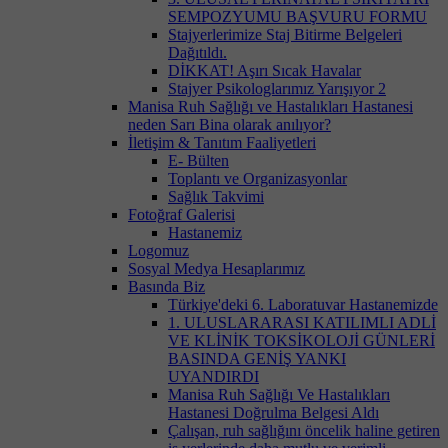
SEMPOZYUMU BAŞVURU FORMU
Stajyerlerimize Staj Bitirme Belgeleri
Dağıtıldı.
DİKKAT! Aşırı Sıcak Havalar
Stajyer Psikologlarımız Yarışıyor 2
Manisa Ruh Sağlığı ve Hastalıkları Hastanesi
neden Sarı Bina olarak anılıyor?
İletişim & Tanıtım Faaliyetleri
E- Bülten
Toplantı ve Organizasyonlar
Sağlık Takvimi
Fotoğraf Galerisi
Hastanemiz
Logomuz
Sosyal Medya Hesaplarımız
Basında Biz
Türkiye'deki 6. Laboratuvar Hastanemizde
1. ULUSLARARASI KATILIMLI ADLİ
VE KLİNİK TOKSİKOLOJİ GÜNLERİ
BASINDA GENİŞ YANKI
UYANDIRDI
Manisa Ruh Sağlığı Ve Hastalıkları
Hastanesi Doğrulma Belgesi Aldı
Çalışan, ruh sağlığını öncelik haline getiren