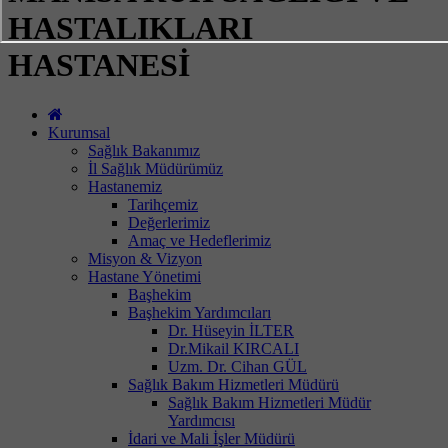
HASTALIKLARI
HASTANESİ
Kurumsal
Sağlık Bakanımız
İl Sağlık Müdürümüz
Hastanemiz
Tarihçemiz
Değerlerimiz
Amaç ve Hedeflerimiz
Misyon & Vizyon
Hastane Yönetimi
Başhekim
Başhekim Yardımcıları
Dr. Hüseyin İLTER
Dr.Mikail KIRCALI
Uzm. Dr. Cihan GÜL
Sağlık Bakım Hizmetleri Müdürü
Sağlık Bakım Hizmetleri Müdür
Yardımcısı
İdari ve Mali İşler Müdürü