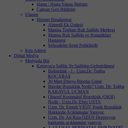
Hasta / Hasta Yakını İletişim
Çalışan Geri Bildirim
Ulaşım
Hizmet Binalarımız
Ahmetli Ek Ünitesi
Manisa Toplum Ruh Sağlığı Merkezi
Manisa Ruh Sağlığı ve Hastalıkları
Hastanesi
Şehzadeler Semt Polikliniği
Kep Adresi
Dijital Medya
Medyada Biz
Koruyucu Sağlık Ve Sağlığın Geliştirilmesi
Bağımlılık - 1 - Uzm.Dr. Tuğba
KOCABAŞ
30 Mart Dünya Bipolar Günü
Bipolar Bozukluk Nedir? Uzm. Dr. Tuğba
KARAVUL UÇMAN
Obsesif Kompulsif Bozukluk (OKB)
Nedir - Uzm.Dr. Ebru USTA
Uzm. Dr. Emrah YİĞİT Panik Bozukluk
Hakkında Açıklamalar Yapıyor.
Uzm. Dr. Ali Rıza ÖZEN Depresyon
hakkında açıklamalar yapıyor.
3. ULUSAL PERİNATAL PSİKİYATRİ