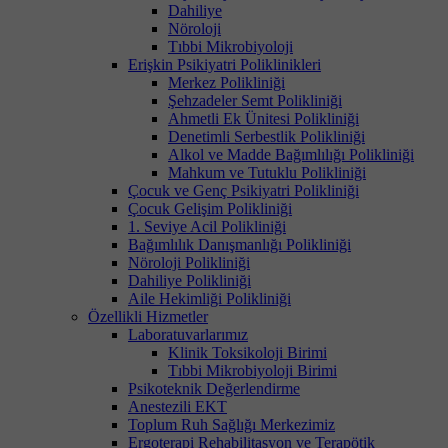
Dahiliye
Nöroloji
Tıbbi Mikrobiyoloji
Erişkin Psikiyatri Poliklinikleri
Merkez Polikliniği
Şehzadeler Semt Polikliniği
Ahmetli Ek Ünitesi Polikliniği
Denetimli Serbestlik Polikliniği
Alkol ve Madde Bağımlılığı Polikliniği
Mahkum ve Tutuklu Polikliniği
Çocuk ve Genç Psikiyatri Polikliniği
Çocuk Gelişim Polikliniği
1. Seviye Acil Polikliniği
Bağımlılık Danışmanlığı Polikliniği
Nöroloji Polikliniği
Dahiliye Polikliniği
Aile Hekimliği Polikliniği
Özellikli Hizmetler
Laboratuvarlarımız
Klinik Toksikoloji Birimi
Tıbbi Mikrobiyoloji Birimi
Psikoteknik Değerlendirme
Anestezili EKT
Toplum Ruh Sağlığı Merkezimiz
Ergoterapi Rehabilitasyon ve Terapötik