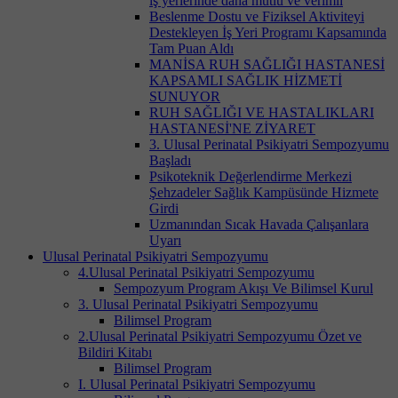
iş yerlerinde daha mutlu ve verimli
Beslenme Dostu ve Fiziksel Aktiviteyi
Destekleyen İş Yeri Programı Kapsamında
Tam Puan Aldı
MANİSA RUH SAĞLIĞI HASTANESİ
KAPSAMLI SAĞLIK HİZMETİ
SUNUYOR
RUH SAĞLIĞI VE HASTALIKLARI
HASTANESİ'NE ZİYARET
3. Ulusal Perinatal Psikiyatri Sempozyumu
Başladı
Psikoteknik Değerlendirme Merkezi
Şehzadeler Sağlık Kampüsünde Hizmete
Girdi
Uzmanından Sıcak Havada Çalışanlara
Uyarı
Ulusal Perinatal Psikiyatri Sempozyumu
4.Ulusal Perinatal Psikiyatri Sempozyumu
Sempozyum Program Akışı Ve Bilimsel Kurul
3. Ulusal Perinatal Psikiyatri Sempozyumu
Bilimsel Program
2.Ulusal Perinatal Psikiyatri Sempozyumu Özet ve
Bildiri Kitabı
Bilimsel Program
I. Ulusal Perinatal Psikiyatri Sempozyumu