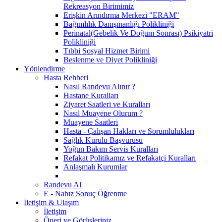
Rekreasyon Birimimiz
Erişkin Arındırma Merkezi "ERAM"
Bağımlılık Danışmanlığı Polikliniği
Perinatal(Gebelik Ve Doğum Sonrası) Psikiyatri
Polikliniği
Tıbbi Sosyal Hizmet Birimi
Beslenme ve Diyet Polikliniği
Yönlendirme
Hasta Rehberi
Nasıl Randevu Alınır ?
Hastane Kuralları
Ziyaret Saatleri ve Kuralları
Nasıl Muayene Olurum ?
Muayene Saatleri
Hasta - Çalışan Hakları ve Sorumlulukları
Sağlık Kurulu Başvurusu
Yoğun Bakım Servis Kuralları
Refakat Politikamız ve Refakatçi Kuralları
Anlaşmalı Kurumlar
Randevu Al
E - Nabız Sonuç Öğrenme
İletişim & Ulaşım
İletişim
Öneri ve Görüşleriniz