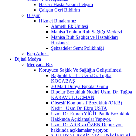
Hasta / Hasta Yakını İletişim
Çalışan Geri Bildirim
Ulaşım
Hizmet Binalarımız
Ahmetli Ek Ünitesi
Manisa Toplum Ruh Sağlığı Merkezi
Manisa Ruh Sağlığı ve Hastalıkları
Hastanesi
Şehzadeler Semt Polikliniği
Kep Adresi
Dijital Medya
Medyada Biz
Koruyucu Sağlık Ve Sağlığın Geliştirilmesi
Bağımlılık - 1 - Uzm.Dr. Tuğba
KOCABAŞ
30 Mart Dünya Bipolar Günü
Bipolar Bozukluk Nedir? Uzm. Dr. Tuğba
KARAVUL UÇMAN
Obsesif Kompulsif Bozukluk (OKB)
Nedir - Uzm.Dr. Ebru USTA
Uzm. Dr. Emrah YİĞİT Panik Bozukluk
Hakkında Açıklamalar Yapıyor.
Uzm. Dr. Ali Rıza ÖZEN Depresyon
hakkında açıklamalar yapıyor.
3. ULUSAL PERİNATAL PSİKİYATRİ