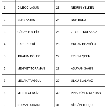
1
DİLEK CILASUN
23
NESRİN YELKEN
2
ELİFE AKTAŞ
24
NUR BULUT
3
GÜLAY TOY PİR
25
ZEYNEP KULAKSIZ
4
HACER ESKİ
26
ORHAN BOZOĞLU
5
İBRAHİM DÖLEK
27
EYLEM İŞCEN
6
MEHMET TORAMAN
28
ASUMAN ŞAHİN
7
MELAHAT AĞGÜL
29
ÜLKÜ ELALMAZ
8
MELEK CENGİZ
30
PINAR ÖZEN SEYHAN
9
NURAN DUDAKLI
31
NİLGÜN TOPÇU