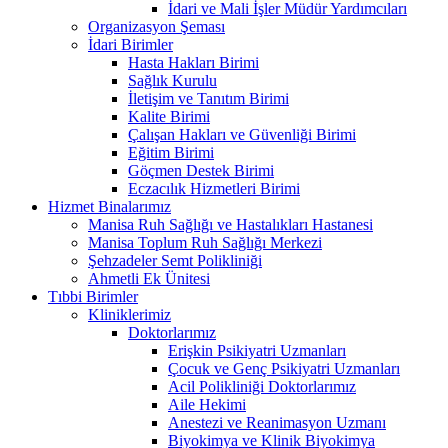
İdari ve Mali İşler Müdür Yardımcıları
Organizasyon Şeması
İdari Birimler
Hasta Hakları Birimi
Sağlık Kurulu
İletişim ve Tanıtım Birimi
Kalite Birimi
Çalışan Hakları ve Güvenliği Birimi
Eğitim Birimi
Göçmen Destek Birimi
Eczacılık Hizmetleri Birimi
Hizmet Binalarımız
Manisa Ruh Sağlığı ve Hastalıkları Hastanesi
Manisa Toplum Ruh Sağlığı Merkezi
Şehzadeler Semt Polikliniği
Ahmetli Ek Ünitesi
Tıbbi Birimler
Kliniklerimiz
Doktorlarımız
Erişkin Psikiyatri Uzmanları
Çocuk ve Genç Psikiyatri Uzmanları
Acil Polikliniği Doktorlarımız
Aile Hekimi
Anestezi ve Reanimasyon Uzmanı
Biyokimya ve Klinik Biyokimya