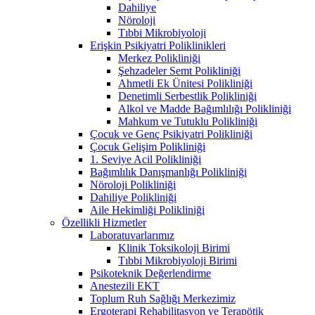
Dahiliye
Nöroloji
Tıbbi Mikrobiyoloji
Erişkin Psikiyatri Poliklinikleri
Merkez Polikliniği
Şehzadeler Semt Polikliniği
Ahmetli Ek Ünitesi Polikliniği
Denetimli Serbestlik Polikliniği
Alkol ve Madde Bağımlılığı Polikliniği
Mahkum ve Tutuklu Polikliniği
Çocuk ve Genç Psikiyatri Polikliniği
Çocuk Gelişim Polikliniği
1. Seviye Acil Polikliniği
Bağımlılık Danışmanlığı Polikliniği
Nöroloji Polikliniği
Dahiliye Polikliniği
Aile Hekimliği Polikliniği
Özellikli Hizmetler
Laboratuvarlarımız
Klinik Toksikoloji Birimi
Tıbbi Mikrobiyoloji Birimi
Psikoteknik Değerlendirme
Anestezili EKT
Toplum Ruh Sağlığı Merkezimiz
Ergoterapi Rehabilitasyon ve Terapötik