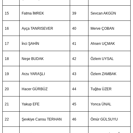
15
Fatma İMREK
39
Sevcan AKGÜN
16
Ayça TANRISEVER
40
Merve ÇOBAN
17
İnci ŞAHİN
41
Ahsen UÇMAK
18
Neşe BUDAK
42
Özlem UYSAL
19
Arzu YARAŞLI
43
Özlem ZAMBAK
20
Hacer GÜRBÜZ
44
Tuğba ÜZER
21
Yakup EFE
45
Yonca ÜNAL
22
Şevkiye Cansu TERHAN
46
Ömür GÜLSUYU