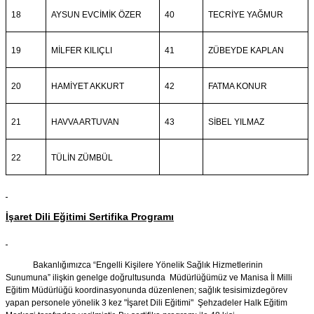
18
AYSUN EVCİMİK ÖZER
40
TECRİYE YAĞMUR
19
MİLFER KILIÇLI
41
ZÜBEYDE KAPLAN
20
HAMİYET AKKURT
42
FATMA KONUR
21
HAVVA ARTUVAN
43
SİBEL YILMAZ
22
TÜLİN ZÜMBÜL
İşaret Dili Eğitimi Sertifika Programı
Bakanlığımızca “Engelli Kişilere Yönelik Sağlık Hizmetlerinin
Sunumuna” ilişkin genelge doğrultusunda Müdürlüğümüz ve Manisa İl Milli
Eğitim Müdürlüğü koordinasyonunda düzenlenen; sağlık tesisimizde
görev
yapan personele yönelik 3 kez "İşaret Dili Eğitimi" Şehzadeler Halk Eğitim