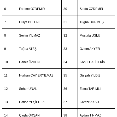
6
Fadime ÖZDEMİR
30
Selda ÖZDEMİR
7
Hülya BELENLİ
31
Tuğba DURMUŞ
8
Sevim YILMAZ
32
Mustafa USLU
9
Tuğba ATEŞ
33
Özlem AKYER
10
Caner ÖZDEN
34
Gönül GALİTEKİN
11
Nurhan ÇAY ERYILMAZ
35
Gülşah YILDIZ
12
Seher ÜNAL
36
Esma TARIMLI
13
Hatice YEŞİLTEPE
37
Gamze AKSU
14
Çağla ÖRŞAN
38
Aydan TINMAZ