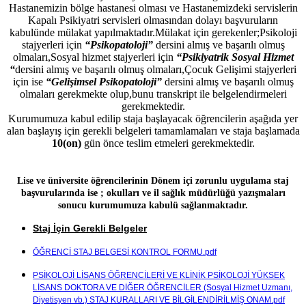
Hastanemizin bölge hastanesi olması ve Hastanemizdeki servislerin
Kapalı Psikiyatri servisleri olmasından dolayı başvuruların
kabulünde mülakat yapılmaktadır.Mülakat için gerekenler;Psikoloji
stajyerleri için
“Psikopatoloji”
dersini almış ve başarılı olmuş
olmaları,Sosyal hizmet stajyerleri için
“Psikiyatrik Sosyal Hizmet
“
dersini almış ve başarılı olmuş olmaları,Çocuk Gelişimi stajyerleri
için ise
“Gelişimsel Psikopatoloji”
dersini almış ve başarılı olmuş
olmaları gerekmekte olup,bunu transkript ile belgelendirmeleri
gerekmektedir.
Kurumumuza kabul edilip staja başlayacak öğrencilerin aşağıda yer
alan başlayış için gerekli belgeleri tamamlamaları ve staja başlamada
10(on)
gün önce teslim etmeleri gerekmektedir.
Lise ve üniversite öğrencilerinin Dönem içi zorunlu uygulama staj
başvurularında ise ; okulları ve il sağlık müdürlüğü yazışmaları
sonucu kurumumuza kabulü sağlanmaktadır.
Staj İçin Gerekli Belgeler
ÖĞRENCİ STAJ BELGESİ KONTROL FORMU.pdf
PSİKOLOJİ LİSANS ÖĞRENCİLERİ VE KLİNİK PSİKOLOJİ YÜKSEK
LİSANS DOKTORA VE DİĞER ÖĞRENCİLER (Sosyal Hizmet Uzmanı,
Diyetisyen vb.) STAJ KURALLARI VE BİLGİLENDİRİLMİŞ ONAM.pdf