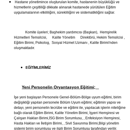
Hastane yönetimince oluşturulan komite, hastanenin büyüklüğü ve
hizmetlerin çeşitliliği dikkate alınarak hastanede yürütülen Eğitim
uygulamalarının etkililiğini, sürekliliğini ve sistematikliğini sağlar
.
Komite üyeleri; Başhekim yardımcısı (Başkan), Hemşirelik
Hizmetleri Temsilcisi, Kalite Yönetim Direktörü, Hekim Temsilcisi ,
Eğitim Birimi, Psikolog, Sosyal Hizmet Uzmanı , Kalite Birimi'nden
oluşmaktadır.
EĞİTİMLERİMİZ
Yeni Personelin Oryantasyon Eğitimi;
İşe yeni başlayan Personele Genel-Bölüm-Bölge uyum eğitimi, birim
değişikliği yapılan personele Bölüm Uyum eğitimi; eğitimin yapısı ve
detayı, yeni personelin tecrübe ve eğitimi ile, yapılacak işlerin niteliğine
bağlı olarak Eğitim Birimi, Kalite Yönetim Birimi, İşyeri Hemşiresi ve
Çalışan Hakları Birimi,İSG Birim Sorumlusu, , Enfeksiyon Hemşiresi,
Hasta Hakları ve İletişim Birimi, , Sivil Savunma Birimi,Bilgi yönetim
sistemi birim sorumlusu ve ilgili Birim Sorumlusu tarafından verilir.