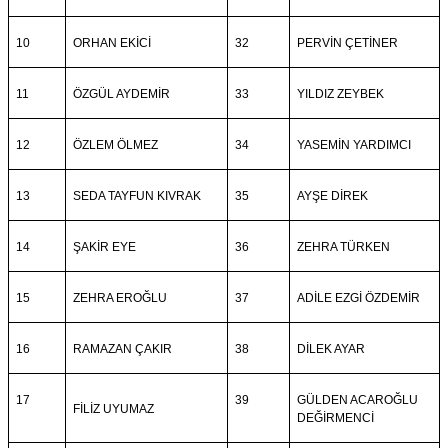
10
ORHAN EKİCİ
32
PERVİN ÇETİNER
11
ÖZGÜL AYDEMİR
33
YILDIZ ZEYBEK
12
ÖZLEM ÖLMEZ
34
YASEMİN YARDIMCI
13
SEDA TAYFUN KIVRAK
35
AYŞE DİREK
14
ŞAKİR EYE
36
ZEHRA TÜRKEN
15
ZEHRA EROĞLU
37
ADİLE EZGİ ÖZDEMİR
16
RAMAZAN ÇAKIR
38
DİLEK AYAR
17
39
GÜLDEN ACAROĞLU
FİLİZ UYUMAZ
DEĞİRMENCİ