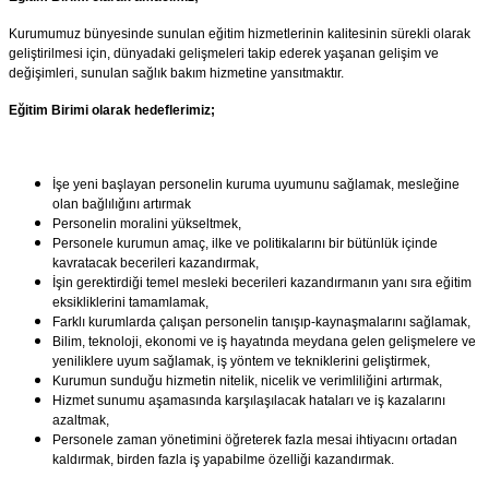
Kurumumuz bünyesinde sunulan eğitim hizmetlerinin kalitesinin sürekli olarak
geliştirilmesi için, dünyadaki gelişmeleri takip ederek yaşanan gelişim ve
değişimleri, sunulan sağlık bakım hizmetine yansıtmaktır.
Eğitim Birimi olarak hedeflerimiz;
İşe yeni başlayan personelin kuruma uyumunu sağlamak, mesleğine
olan bağlılığını artırmak
Personelin moralini yükseltmek,
Personele kurumun amaç, ilke ve politikalarını bir bütünlük içinde
kavratacak becerileri kazandırmak,
İşin gerektirdiği temel mesleki becerileri kazandırmanın yanı sıra eğitim
eksikliklerini tamamlamak,
Farklı kurumlarda çalışan personelin tanışıp-kaynaşmalarını sağlamak,
Bilim, teknoloji, ekonomi ve iş hayatında meydana gelen gelişmelere ve
yeniliklere uyum sağlamak, iş yöntem ve tekniklerini geliştirmek,
Kurumun sunduğu hizmetin nitelik, nicelik ve verimliliğini artırmak,
Hizmet sunumu aşamasında karşılaşılacak hataları ve iş kazalarını
azaltmak,
Personele zaman yönetimini öğreterek fazla mesai ihtiyacını ortadan
kaldırmak, birden fazla iş yapabilme özelliği kazandırmak.