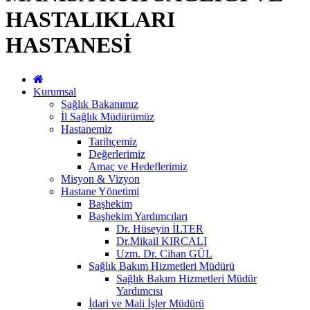
HASTALIKLARI
HASTANESİ
Kurumsal
Sağlık Bakanımız
İl Sağlık Müdürümüz
Hastanemiz
Tarihçemiz
Değerlerimiz
Amaç ve Hedeflerimiz
Misyon & Vizyon
Hastane Yönetimi
Başhekim
Başhekim Yardımcıları
Dr. Hüseyin İLTER
Dr.Mikail KIRCALI
Uzm. Dr. Cihan GÜL
Sağlık Bakım Hizmetleri Müdürü
Sağlık Bakım Hizmetleri Müdür
Yardımcısı
İdari ve Mali İşler Müdürü