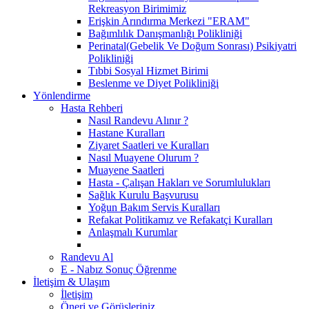
Rekreasyon Birimimiz
Erişkin Arındırma Merkezi "ERAM"
Bağımlılık Danışmanlığı Polikliniği
Perinatal(Gebelik Ve Doğum Sonrası) Psikiyatri
Polikliniği
Tıbbi Sosyal Hizmet Birimi
Beslenme ve Diyet Polikliniği
Yönlendirme
Hasta Rehberi
Nasıl Randevu Alınır ?
Hastane Kuralları
Ziyaret Saatleri ve Kuralları
Nasıl Muayene Olurum ?
Muayene Saatleri
Hasta - Çalışan Hakları ve Sorumlulukları
Sağlık Kurulu Başvurusu
Yoğun Bakım Servis Kuralları
Refakat Politikamız ve Refakatçi Kuralları
Anlaşmalı Kurumlar
Randevu Al
E - Nabız Sonuç Öğrenme
İletişim & Ulaşım
İletişim
Öneri ve Görüşleriniz