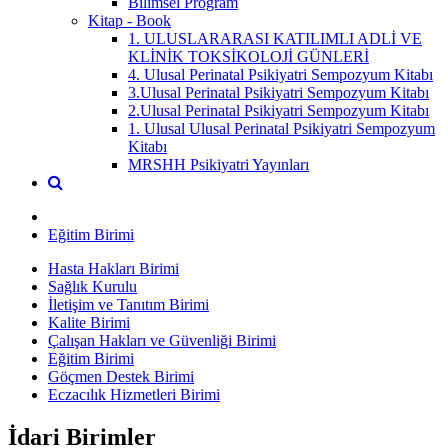
Bilimsel Program
Kitap - Book
1. ULUSLARARASI KATILIMLI ADLİ VE
KLİNİK TOKSİKOLOJİ GÜNLERİ
4. Ulusal Perinatal Psikiyatri Sempozyum Kitabı
3.Ulusal Perinatal Psikiyatri Sempozyum Kitabı
2.Ulusal Perinatal Psikiyatri Sempozyum Kitabı
1. Ulusal Ulusal Perinatal Psikiyatri Sempozyum
Kitabı
MRSHH Psikiyatri Yayınları
Eğitim Birimi
Hasta Hakları Birimi
Sağlık Kurulu
İletişim ve Tanıtım Birimi
Kalite Birimi
Çalışan Hakları ve Güvenliği Birimi
Eğitim Birimi
Göçmen Destek Birimi
Eczacılık Hizmetleri Birimi
İdari Birimler