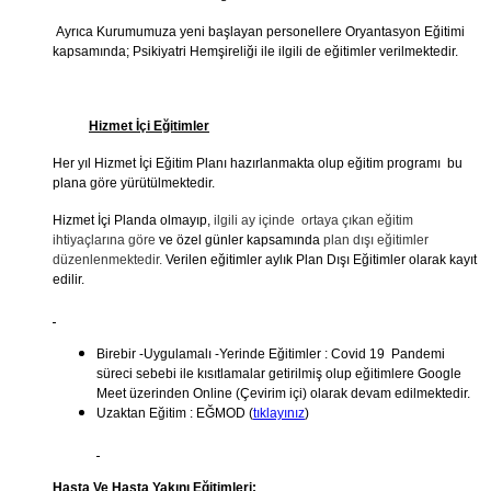
Ayrıca Kurumumuza yeni başlayan personellere Oryantasyon Eğitimi
kapsamında; Psikiyatri Hemşireliği ile ilgili de eğitimler verilmektedir.
Hizmet İçi Eğitimler
Her yıl Hizmet İçi Eğitim Planı hazırlanmakta olup eğitim programı bu
plana göre yürütülmektedir.
Hizmet İçi Planda olmayıp,
ilgili ay içinde ortaya çıkan eğitim
ihtiyaçlarına göre
ve özel günler kapsamında
plan dışı eğitimler
düzenlenmektedir.
Verilen eğitimler aylık Plan Dışı Eğitimler olarak kayıt
edilir.
Birebir -Uygulamalı -Yerinde Eğitimler : Covid 19 Pandemi
süreci sebebi ile kısıtlamalar getirilmiş olup eğitimlere Google
Meet üzerinden Online (Çevirim içi) olarak devam edilmektedir.
Uzaktan Eğitim : EĞMOD (
tıklayınız
)
Hasta Ve Hasta Yakını Eğitimleri: