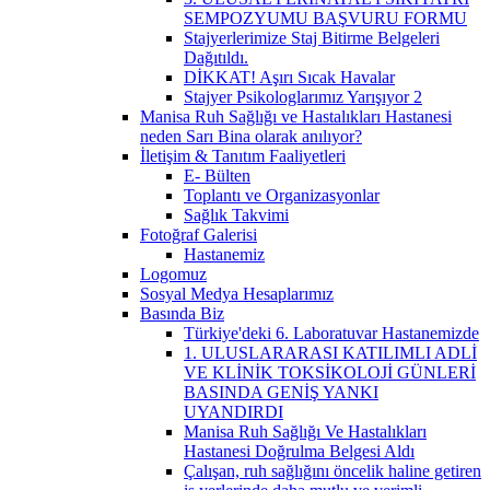
SEMPOZYUMU BAŞVURU FORMU
Stajyerlerimize Staj Bitirme Belgeleri
Dağıtıldı.
DİKKAT! Aşırı Sıcak Havalar
Stajyer Psikologlarımız Yarışıyor 2
Manisa Ruh Sağlığı ve Hastalıkları Hastanesi
neden Sarı Bina olarak anılıyor?
İletişim & Tanıtım Faaliyetleri
E- Bülten
Toplantı ve Organizasyonlar
Sağlık Takvimi
Fotoğraf Galerisi
Hastanemiz
Logomuz
Sosyal Medya Hesaplarımız
Basında Biz
Türkiye'deki 6. Laboratuvar Hastanemizde
1. ULUSLARARASI KATILIMLI ADLİ
VE KLİNİK TOKSİKOLOJİ GÜNLERİ
BASINDA GENİŞ YANKI
UYANDIRDI
Manisa Ruh Sağlığı Ve Hastalıkları
Hastanesi Doğrulma Belgesi Aldı
Çalışan, ruh sağlığını öncelik haline getiren