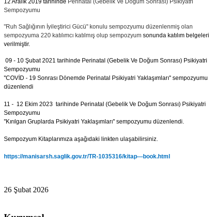
12 Aralık 2019 tarihinde
Perinatal (Gebelik Ve Doğum Sonrası) Psikiyatri
Sempozyumu
"Ruh Sağlığının İyileştirici Gücü"
konulu sempozyumu düzenlenmiş olan
sempozyuma 220 katılımcı katılmış olup sempozyum
sonunda katılım belgeleri
verilmiştir.
09 - 10 Şubat 2021 tarihinde
Perinatal (Gebelik Ve Doğum Sonrası) Psikiyatri
Sempozyumu
''COVİD - 19 Sonrası Dönemde Perinatal Psikiyatri Yaklaşımları'' sempozyumu
düzenlendi
11 - 12 Ekim 2023
tarihinde
Perinatal (Gebelik Ve Doğum Sonrası) Psikiyatri
Sempozyumu
''Kırılgan Gruplarda Psikiyatri Yaklaşımları'' sempozyumu düzenlendi.
Sempozyum Kitaplarımıza aşağıdaki linkten ulaşabilirsiniz.
https://manisarsh.saglik.gov.tr/TR-1035316/kitap---book.html
26 Şubat 2026