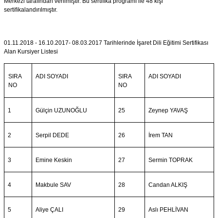
Merkezi tarafından verilmiştir. Bu sertifika programı ile 48 kişi
sertifikalandırılmıştır.
01.11.2018 - 16.10.2017- 08.03.2017 Tarihlerinde İşaret Dili Eğitimi Sertifikası
Alan Kursiyer Listesi
ADI SOYADI
SIRA
ADI SOYADI
SIRA
NO
NO
1
Gülçin UZUNOĞLU
25
Zeynep YAVAŞ
2
Serpil DEDE
26
İrem TAN
3
Emine Keskin
27
Sermin TOPRAK
4
Makbule SAV
28
Candan ALKIŞ
5
Aliye ÇALI
29
Aslı PEHLİVAN