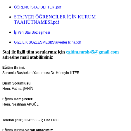
ÖĞRENCİ STAJ DEFTERİ.pdf
STAJYER ÖĞRENCİLER İÇİN KURUM
TAAHÜTNAMESİ.pdf
İş Yeri Staj Sözleşmesi
GIZLILIK SOZLESMESI(Stajyerler Icin).pdf
Staj ile ilgili tüm sorularınız için
egitim.mrsh45@gmail.com
adresine mail atabilirsiniz
Eğitim Birimi:
Sorumlu
Başhekim Yardımcısı
Dr. Hüseyin İLTER
Birim Sorumlusu:
Hem. Fatma ŞAHİN
Eğitim Hemşireleri
Hem. Neslihan AKGÜL
Telefon (236) 2345533- İç Hat 1180
Eğitim Birimi olarak amacımız;