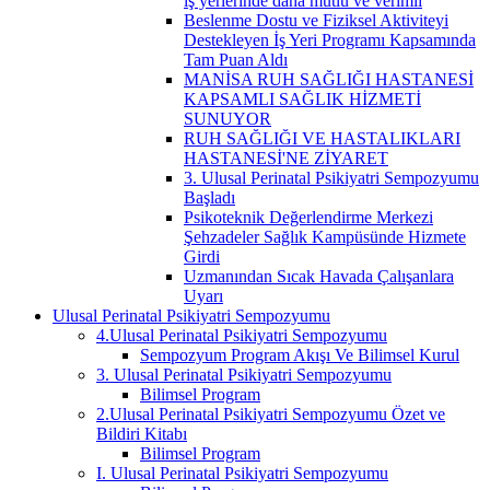
iş yerlerinde daha mutlu ve verimli
Beslenme Dostu ve Fiziksel Aktiviteyi
Destekleyen İş Yeri Programı Kapsamında
Tam Puan Aldı
MANİSA RUH SAĞLIĞI HASTANESİ
KAPSAMLI SAĞLIK HİZMETİ
SUNUYOR
RUH SAĞLIĞI VE HASTALIKLARI
HASTANESİ'NE ZİYARET
3. Ulusal Perinatal Psikiyatri Sempozyumu
Başladı
Psikoteknik Değerlendirme Merkezi
Şehzadeler Sağlık Kampüsünde Hizmete
Girdi
Uzmanından Sıcak Havada Çalışanlara
Uyarı
Ulusal Perinatal Psikiyatri Sempozyumu
4.Ulusal Perinatal Psikiyatri Sempozyumu
Sempozyum Program Akışı Ve Bilimsel Kurul
3. Ulusal Perinatal Psikiyatri Sempozyumu
Bilimsel Program
2.Ulusal Perinatal Psikiyatri Sempozyumu Özet ve
Bildiri Kitabı
Bilimsel Program
I. Ulusal Perinatal Psikiyatri Sempozyumu