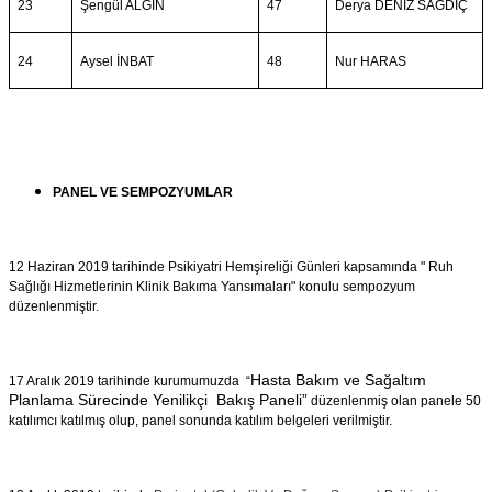
23
Şengül ALGIN
47
Derya DENİZ SAĞDIÇ
24
Aysel İNBAT
48
Nur HARAS
PANEL VE SEMPOZYUMLAR
12 Haziran 2019 tarihinde Psikiyatri Hemşireliği Günleri kapsamında " Ruh
Sağlığı Hizmetlerinin Klinik Bakıma Yansımaları" konulu sempozyum
düzenlenmiştir.
Hasta Bakım ve Sağaltım
17 Aralık 2019 tarihinde kurumumuzda “
Planlama Sürecinde Yenilikçi Bakış Paneli”
düzenlenmiş olan panele 50
katılımcı katılmış olup, panel sonunda katılım belgeleri verilmiştir.