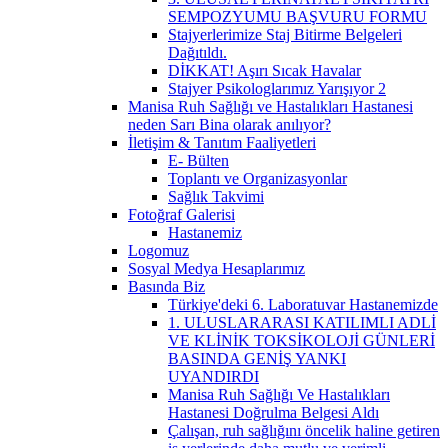
SEMPOZYUMU BAŞVURU FORMU
Stajyerlerimize Staj Bitirme Belgeleri
Dağıtıldı.
DİKKAT! Aşırı Sıcak Havalar
Stajyer Psikologlarımız Yarışıyor 2
Manisa Ruh Sağlığı ve Hastalıkları Hastanesi
neden Sarı Bina olarak anılıyor?
İletişim & Tanıtım Faaliyetleri
E- Bülten
Toplantı ve Organizasyonlar
Sağlık Takvimi
Fotoğraf Galerisi
Hastanemiz
Logomuz
Sosyal Medya Hesaplarımız
Basında Biz
Türkiye'deki 6. Laboratuvar Hastanemizde
1. ULUSLARARASI KATILIMLI ADLİ
VE KLİNİK TOKSİKOLOJİ GÜNLERİ
BASINDA GENİŞ YANKI
UYANDIRDI
Manisa Ruh Sağlığı Ve Hastalıkları
Hastanesi Doğrulma Belgesi Aldı
Çalışan, ruh sağlığını öncelik haline getiren