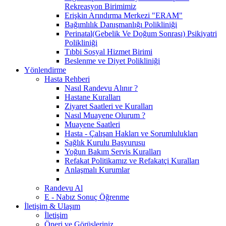
Rekreasyon Birimimiz
Erişkin Arındırma Merkezi "ERAM"
Bağımlılık Danışmanlığı Polikliniği
Perinatal(Gebelik Ve Doğum Sonrası) Psikiyatri
Polikliniği
Tıbbi Sosyal Hizmet Birimi
Beslenme ve Diyet Polikliniği
Yönlendirme
Hasta Rehberi
Nasıl Randevu Alınır ?
Hastane Kuralları
Ziyaret Saatleri ve Kuralları
Nasıl Muayene Olurum ?
Muayene Saatleri
Hasta - Çalışan Hakları ve Sorumlulukları
Sağlık Kurulu Başvurusu
Yoğun Bakım Servis Kuralları
Refakat Politikamız ve Refakatçi Kuralları
Anlaşmalı Kurumlar
Randevu Al
E - Nabız Sonuç Öğrenme
İletişim & Ulaşım
İletişim
Öneri ve Görüşleriniz