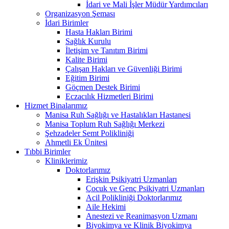
İdari ve Mali İşler Müdür Yardımcıları
Organizasyon Şeması
İdari Birimler
Hasta Hakları Birimi
Sağlık Kurulu
İletişim ve Tanıtım Birimi
Kalite Birimi
Çalışan Hakları ve Güvenliği Birimi
Eğitim Birimi
Göçmen Destek Birimi
Eczacılık Hizmetleri Birimi
Hizmet Binalarımız
Manisa Ruh Sağlığı ve Hastalıkları Hastanesi
Manisa Toplum Ruh Sağlığı Merkezi
Şehzadeler Semt Polikliniği
Ahmetli Ek Ünitesi
Tıbbi Birimler
Kliniklerimiz
Doktorlarımız
Erişkin Psikiyatri Uzmanları
Çocuk ve Genç Psikiyatri Uzmanları
Acil Polikliniği Doktorlarımız
Aile Hekimi
Anestezi ve Reanimasyon Uzmanı
Biyokimya ve Klinik Biyokimya