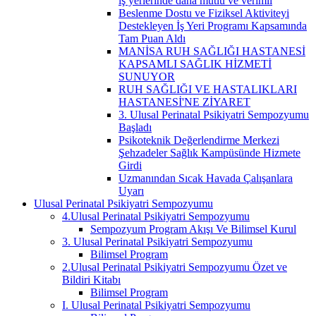
iş yerlerinde daha mutlu ve verimli
Beslenme Dostu ve Fiziksel Aktiviteyi
Destekleyen İş Yeri Programı Kapsamında
Tam Puan Aldı
MANİSA RUH SAĞLIĞI HASTANESİ
KAPSAMLI SAĞLIK HİZMETİ
SUNUYOR
RUH SAĞLIĞI VE HASTALIKLARI
HASTANESİ'NE ZİYARET
3. Ulusal Perinatal Psikiyatri Sempozyumu
Başladı
Psikoteknik Değerlendirme Merkezi
Şehzadeler Sağlık Kampüsünde Hizmete
Girdi
Uzmanından Sıcak Havada Çalışanlara
Uyarı
Ulusal Perinatal Psikiyatri Sempozyumu
4.Ulusal Perinatal Psikiyatri Sempozyumu
Sempozyum Program Akışı Ve Bilimsel Kurul
3. Ulusal Perinatal Psikiyatri Sempozyumu
Bilimsel Program
2.Ulusal Perinatal Psikiyatri Sempozyumu Özet ve
Bildiri Kitabı
Bilimsel Program
I. Ulusal Perinatal Psikiyatri Sempozyumu