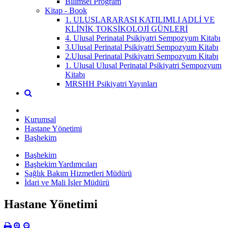
Bilimsel Program
Kitap - Book
1. ULUSLARARASI KATILIMLI ADLİ VE
KLİNİK TOKSİKOLOJİ GÜNLERİ
4. Ulusal Perinatal Psikiyatri Sempozyum Kitabı
3.Ulusal Perinatal Psikiyatri Sempozyum Kitabı
2.Ulusal Perinatal Psikiyatri Sempozyum Kitabı
1. Ulusal Ulusal Perinatal Psikiyatri Sempozyum
Kitabı
MRSHH Psikiyatri Yayınları
Kurumsal
Hastane Yönetimi
Başhekim
Başhekim
Başhekim Yardımcıları
Sağlık Bakım Hizmetleri Müdürü
İdari ve Mali İşler Müdürü
Hastane Yönetimi