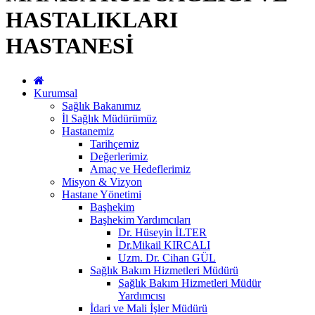
HASTALIKLARI
HASTANESİ
Kurumsal
Sağlık Bakanımız
İl Sağlık Müdürümüz
Hastanemiz
Tarihçemiz
Değerlerimiz
Amaç ve Hedeflerimiz
Misyon & Vizyon
Hastane Yönetimi
Başhekim
Başhekim Yardımcıları
Dr. Hüseyin İLTER
Dr.Mikail KIRCALI
Uzm. Dr. Cihan GÜL
Sağlık Bakım Hizmetleri Müdürü
Sağlık Bakım Hizmetleri Müdür
Yardımcısı
İdari ve Mali İşler Müdürü