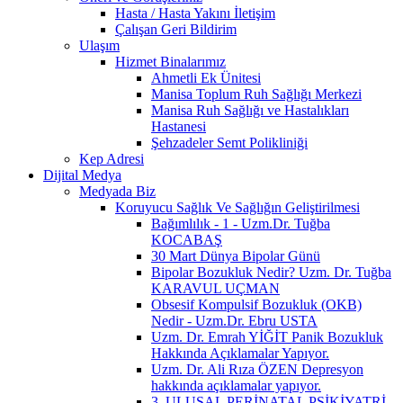
Hasta / Hasta Yakını İletişim
Çalışan Geri Bildirim
Ulaşım
Hizmet Binalarımız
Ahmetli Ek Ünitesi
Manisa Toplum Ruh Sağlığı Merkezi
Manisa Ruh Sağlığı ve Hastalıkları
Hastanesi
Şehzadeler Semt Polikliniği
Kep Adresi
Dijital Medya
Medyada Biz
Koruyucu Sağlık Ve Sağlığın Geliştirilmesi
Bağımlılık - 1 - Uzm.Dr. Tuğba
KOCABAŞ
30 Mart Dünya Bipolar Günü
Bipolar Bozukluk Nedir? Uzm. Dr. Tuğba
KARAVUL UÇMAN
Obsesif Kompulsif Bozukluk (OKB)
Nedir - Uzm.Dr. Ebru USTA
Uzm. Dr. Emrah YİĞİT Panik Bozukluk
Hakkında Açıklamalar Yapıyor.
Uzm. Dr. Ali Rıza ÖZEN Depresyon
hakkında açıklamalar yapıyor.
3. ULUSAL PERİNATAL PSİKİYATRİ