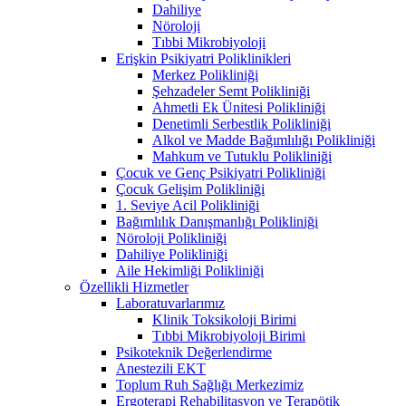
Dahiliye
Nöroloji
Tıbbi Mikrobiyoloji
Erişkin Psikiyatri Poliklinikleri
Merkez Polikliniği
Şehzadeler Semt Polikliniği
Ahmetli Ek Ünitesi Polikliniği
Denetimli Serbestlik Polikliniği
Alkol ve Madde Bağımlılığı Polikliniği
Mahkum ve Tutuklu Polikliniği
Çocuk ve Genç Psikiyatri Polikliniği
Çocuk Gelişim Polikliniği
1. Seviye Acil Polikliniği
Bağımlılık Danışmanlığı Polikliniği
Nöroloji Polikliniği
Dahiliye Polikliniği
Aile Hekimliği Polikliniği
Özellikli Hizmetler
Laboratuvarlarımız
Klinik Toksikoloji Birimi
Tıbbi Mikrobiyoloji Birimi
Psikoteknik Değerlendirme
Anestezili EKT
Toplum Ruh Sağlığı Merkezimiz
Ergoterapi Rehabilitasyon ve Terapötik