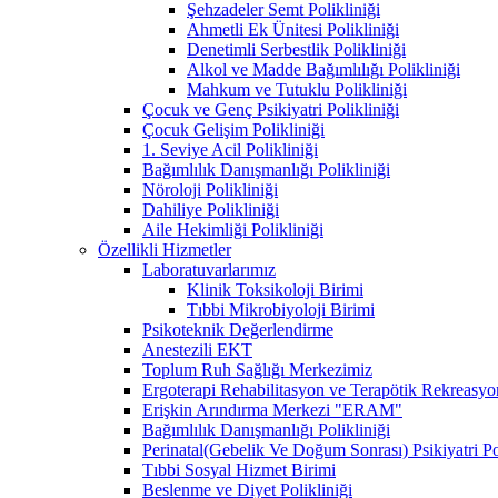
Şehzadeler Semt Polikliniği
Ahmetli Ek Ünitesi Polikliniği
Denetimli Serbestlik Polikliniği
Alkol ve Madde Bağımlılığı Polikliniği
Mahkum ve Tutuklu Polikliniği
Çocuk ve Genç Psikiyatri Polikliniği
Çocuk Gelişim Polikliniği
1. Seviye Acil Polikliniği
Bağımlılık Danışmanlığı Polikliniği
Nöroloji Polikliniği
Dahiliye Polikliniği
Aile Hekimliği Polikliniği
Özellikli Hizmetler
Laboratuvarlarımız
Klinik Toksikoloji Birimi
Tıbbi Mikrobiyoloji Birimi
Psikoteknik Değerlendirme
Anestezili EKT
Toplum Ruh Sağlığı Merkezimiz
Ergoterapi Rehabilitasyon ve Terapötik Rekreasyo
Erişkin Arındırma Merkezi "ERAM"
Bağımlılık Danışmanlığı Polikliniği
Perinatal(Gebelik Ve Doğum Sonrası) Psikiyatri Pol
Tıbbi Sosyal Hizmet Birimi
Beslenme ve Diyet Polikliniği