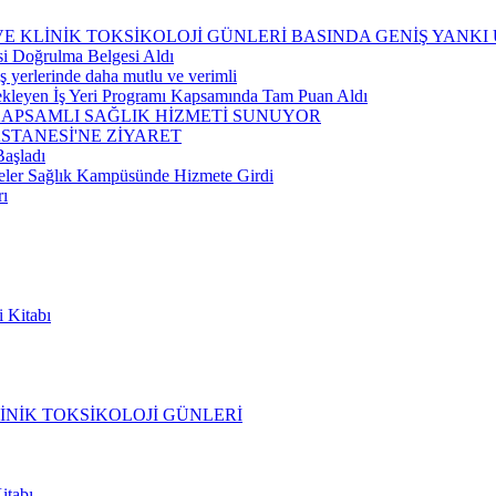
 VE KLİNİK TOKSİKOLOJİ GÜNLERİ BASINDA GENİŞ YANKI
si Doğrulma Belgesi Aldı
 iş yerlerinde daha mutlu ve verimli
tekleyen İş Yeri Programı Kapsamında Tam Puan Aldı
KAPSAMLI SAĞLIK HİZMETİ SUNUYOR
STANESİ'NE ZİYARET
Başladı
eler Sağlık Kampüsünde Hizmete Girdi
ı
i Kitabı
LİNİK TOKSİKOLOJİ GÜNLERİ
itabı