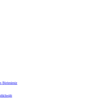
n Birimimiz
ikliniği