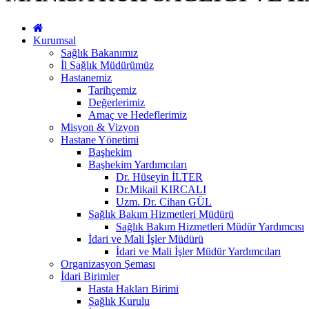
Kurumsal
Sağlık Bakanımız
İl Sağlık Müdürümüz
Hastanemiz
Tarihçemiz
Değerlerimiz
Amaç ve Hedeflerimiz
Misyon & Vizyon
Hastane Yönetimi
Başhekim
Başhekim Yardımcıları
Dr. Hüseyin İLTER
Dr.Mikail KIRCALI
Uzm. Dr. Cihan GÜL
Sağlık Bakım Hizmetleri Müdürü
Sağlık Bakım Hizmetleri Müdür Yardımcısı
İdari ve Mali İşler Müdürü
İdari ve Mali İşler Müdür Yardımcıları
Organizasyon Şeması
İdari Birimler
Hasta Hakları Birimi
Sağlık Kurulu