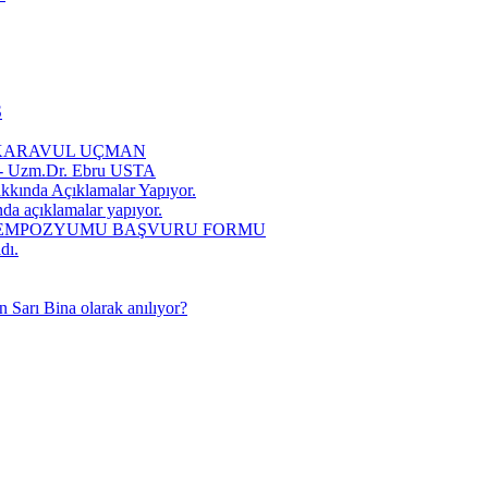
Ş
ğba KARAVUL UÇMAN
 - Uzm.Dr. Ebru USTA
kında Açıklamalar Yapıyor.
a açıklamalar yapıyor.
İ SEMPOZYUMU BAŞVURU FORMU
dı.
 Sarı Bina olarak anılıyor?