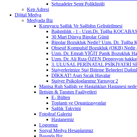
Şehzadeler Semt Polikliniği
Kep Adresi
Dijital Medya
Medyada Biz
Koruyucu Sağlık Ve Sağlığın Geliştirilmesi
Bağımlılık - 1 - Uzm.Dr. Tuğba KOCABA
30 Mart Dünya Bipolar Günü
Bipolar Bozukluk Nedir? Uzm. Dr. Tu
Obsesif Kompulsif Bozukluk (OKB) Nedir
Uzm. Dr. Emrah YİĞİT Panik Bozukluk Hak
Uzm. Dr. Ali Rıza ÖZEN Depresyon hakkınd
3. ULUSAL PERİNATAL PSİKİYATR
Stajyerlerimize Staj Bitirme Belgeleri Dağıtıl
DİKKAT! Aşırı Sıcak Havalar
Stajyer Psikologlarımız Yarışıyor 2
Manisa Ruh Sağlığı ve Hastalıkları Hastanesi neden
İletişim & Tanıtım Faaliyetleri
E- Bülten
Toplantı ve Organizasyonlar
Sağlık Takvimi
Fotoğraf Galerisi
Hastanemiz
Logomuz
Sosyal Medya Hesaplarımız
Basında Biz