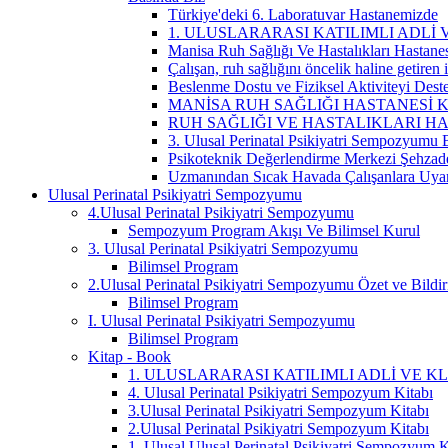
Türkiye'deki 6. Laboratuvar Hastanemizde
1. ULUSLARARASI KATILIMLI ADLİ
Manisa Ruh Sağlığı Ve Hastalıkları Hastane
Çalışan, ruh sağlığını öncelik haline getiren
Beslenme Dostu ve Fiziksel Aktiviteyi Des
MANİSA RUH SAĞLIĞI HASTANESİ 
RUH SAĞLIĞI VE HASTALIKLARI HA
3. Ulusal Perinatal Psikiyatri Sempozyumu 
Psikoteknik Değerlendirme Merkezi Şehzad
Uzmanından Sıcak Havada Çalışanlara Uyar
Ulusal Perinatal Psikiyatri Sempozyumu
4.Ulusal Perinatal Psikiyatri Sempozyumu
Sempozyum Program Akışı Ve Bilimsel Kurul
3. Ulusal Perinatal Psikiyatri Sempozyumu
Bilimsel Program
2.Ulusal Perinatal Psikiyatri Sempozyumu Özet ve Bildir
Bilimsel Program
I. Ulusal Perinatal Psikiyatri Sempozyumu
Bilimsel Program
Kitap - Book
1. ULUSLARARASI KATILIMLI ADLİ VE K
4. Ulusal Perinatal Psikiyatri Sempozyum Kitabı
3.Ulusal Perinatal Psikiyatri Sempozyum Kitabı
2.Ulusal Perinatal Psikiyatri Sempozyum Kitabı
1. Ulusal Ulusal Perinatal Psikiyatri Sempozyum K