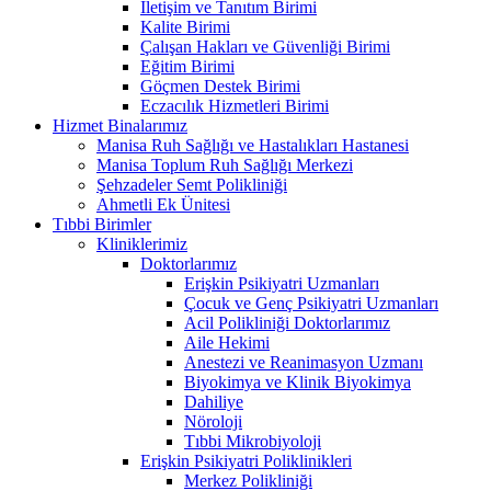
İletişim ve Tanıtım Birimi
Kalite Birimi
Çalışan Hakları ve Güvenliği Birimi
Eğitim Birimi
Göçmen Destek Birimi
Eczacılık Hizmetleri Birimi
Hizmet Binalarımız
Manisa Ruh Sağlığı ve Hastalıkları Hastanesi
Manisa Toplum Ruh Sağlığı Merkezi
Şehzadeler Semt Polikliniği
Ahmetli Ek Ünitesi
Tıbbi Birimler
Kliniklerimiz
Doktorlarımız
Erişkin Psikiyatri Uzmanları
Çocuk ve Genç Psikiyatri Uzmanları
Acil Polikliniği Doktorlarımız
Aile Hekimi
Anestezi ve Reanimasyon Uzmanı
Biyokimya ve Klinik Biyokimya
Dahiliye
Nöroloji
Tıbbi Mikrobiyoloji
Erişkin Psikiyatri Poliklinikleri
Merkez Polikliniği